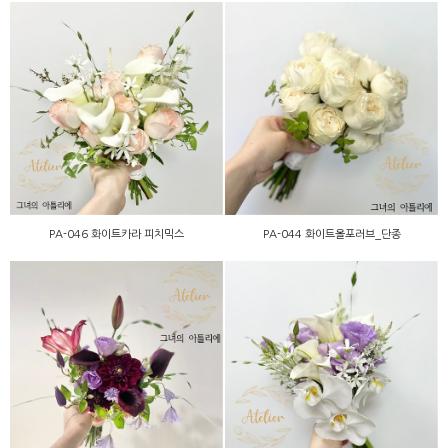
PA-046 화이트카라 피치믹
PA-044 화이트올포러브_
스
단종
PA-046 화이트카라 피치믹스
PA-044 화이트올포러브_단종
PC-043 버건디 퍼플믹스
PC-042 호접란 카라믹스