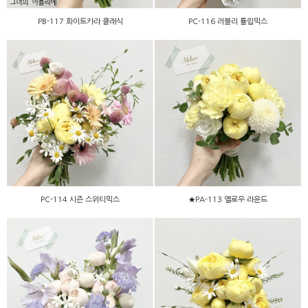
PB-117 화이트카라 클래식
PC-116 러블리 튤립믹스
PC-114 시즌 스위티믹스
★PA-113 옐로우 라운드
PC-114 시즌 스위티믹스
★PA-113 옐로우 라운드
PA-112 맨스 퍼플믹스
★PA-110 카탈레나믹스