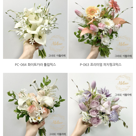
PC-064 화이트카라 튤립믹
P-063 프리미엄 피치핑크
스
믹스
PC-064 화이트카라 튤립믹스
P-063 프리미엄 피치핑크믹스
PA-062 화이트카라 하젤믹
PC-061 연보라 장미튤립믹
스
스