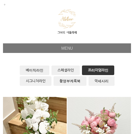
MENU
Her Story
Flower Directing
베이직라인
스페셜라인
프리미엄라인
Wedding Bouquet
시그니처라인
촬영부케룩북
악세사리
Celeb & Sample
Product
Faq
Instagram
PC-156 호접믹스 롱쉐입
PB-154 실바아스틸베믹스
1:1 Kakao