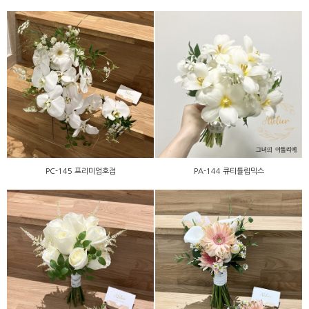
PC-145 프리미엄호접
PA-144 큐티튤립믹스
PC-145 프리미엄호접
PA-144 큐티튤립믹스
PB-143 먼로아스틸베
PA-142 피치 파스타