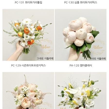
PC-131 화이트카라튤립
PC-130 심플 화이트카라믹스
PC-129 시즌화이트오렌지
PA-128 엠마클래식
믹스
PC-129 시즌화이트오렌지믹스
PA-128 엠마클래식
★PA-127 피치프리미엄믹
PC-126 옐로우튤립 믹스
스