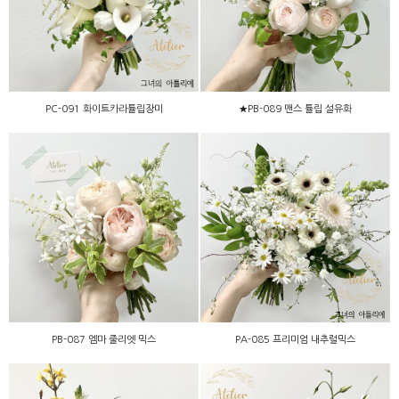
미
화
PC-091 화이트카라튤립장미
★PB-089 맨스 튤립 설유화
PA-085 프리미엄 내추럴믹
PB-087 엠마 줄리엣 믹스
스
PB-087 엠마 줄리엣 믹스
PA-085 프리미엄 내추럴믹스