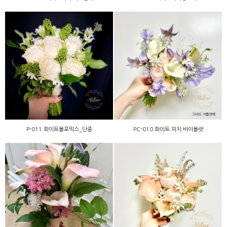
P-011 화이트올포믹스_단
PC-010 화이트.피치.바이
종
올렛
P-011 화이트올포믹스_단종
PC-010 화이트.피치.바이올렛
PC-009 핑크카라믹스
PC-008 피치카라.엠마믹스