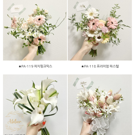
★PA-119 피치핑크믹스
★PA-118 프리미엄 파스텔
★PA-119 피치핑크믹스
★PA-118 프리미엄 파스텔
PB-117 화이트카라 클래식
PC-116 러블리 튤립믹스