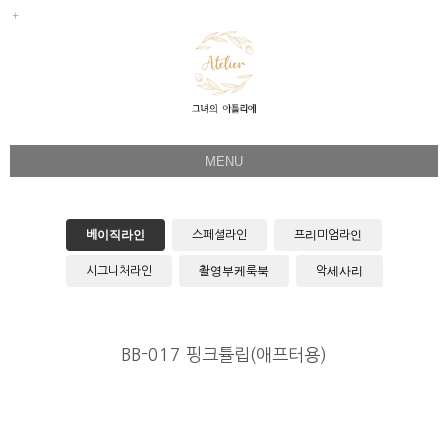
MENU
Her Story
Flower Directing
베이직라인
스페셜라인
프리미엄라인
Wedding Bouquet
시그니처라인
촬영부케룩북
악세사리
Celeb & Sample
Product
BB-017 핑크튤립(애프터용)
Faq
Instagram
1:1 Kakao