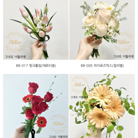
BB-017 핑크튤립(애프터
BB-005 피치로즈믹스(컬러
용)
별)
BB-017 핑크튤립(애프터용)
BB-005 피치로즈믹스(컬러별)
BA-010 피치거베라(컬러
미니-011 레드로즈
별)