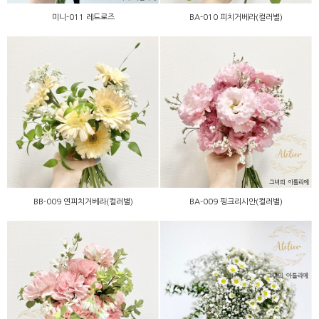
미니-011 레드로즈
BA-010 피치거베라(컬러별)
BB-009 연피치거베라(컬러
BA-009 핑크리시안(컬러
별)
별)
BB-009 연피치거베라(컬러별)
BA-009 핑크리시안(컬러별)
BA-005 핑크카네이션(컬러
BB-015 안개꽃믹스
별)