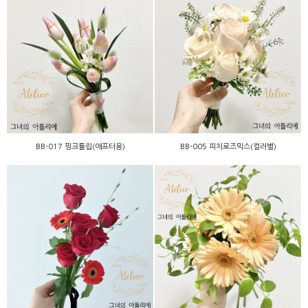
BB-017 핑크튤립(애프터
BB-005 피치로즈믹스(컬러
용)
별)
BB-017 핑크튤립(애프터용)
BB-005 피치로즈믹스(컬러별)
BA-010 피치거베라(컬러
미니-011 레드로즈
별)