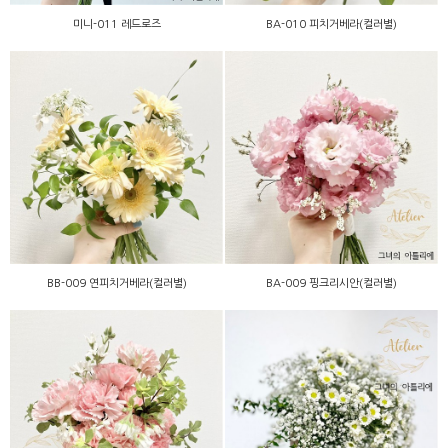
미니-011 레드로즈
BA-010 피치거베라(컬러별)
BB-009 연피치거베라(컬러
BA-009 핑크리시안(컬러
별)
별)
BB-009 연피치거베라(컬러별)
BA-009 핑크리시안(컬러별)
BA-005 핑크카네이션(컬러
BB-015 안개꽃믹스
별)