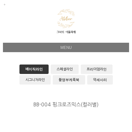
MENU
Her Story
Flower Directing
베이직라인
스페셜라인
프리미엄라인
Wedding Bouquet
시그니처라인
촬영부케룩북
악세사리
Celeb & Sample
Product
BB-004 핑크로즈믹스(컬러별)
Faq
Instagram
1:1 Kakao