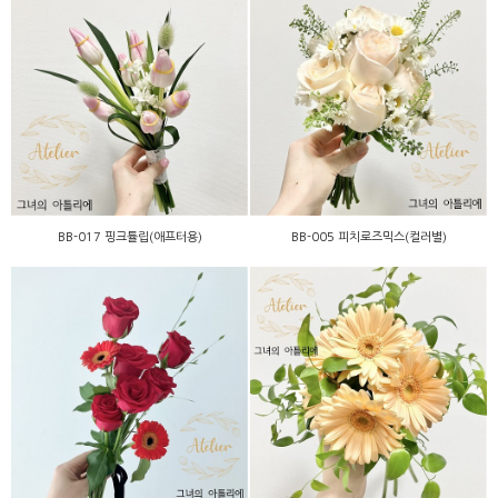
BB-017 핑크튤립(애프터
BB-005 피치로즈믹스(컬러
용)
별)
BB-017 핑크튤립(애프터용)
BB-005 피치로즈믹스(컬러별)
BA-010 피치거베라(컬러
미니-011 레드로즈
별)