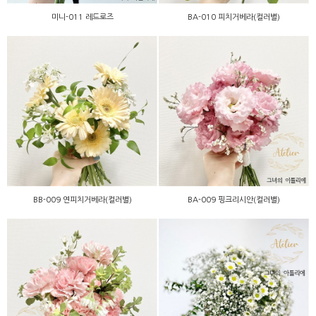
미니-011 레드로즈
BA-010 피치거베라(컬러별)
BB-009 연피치거베라(컬러
BA-009 핑크리시안(컬러
별)
별)
BB-009 연피치거베라(컬러별)
BA-009 핑크리시안(컬러별)
BA-005 핑크카네이션(컬러
BB-015 안개꽃믹스
별)