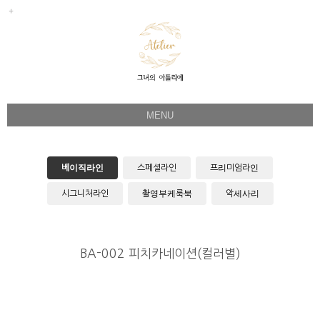
MENU
Her Story
Flower Directing
베이직라인
스페셜라인
프리미엄라인
Wedding Bouquet
시그니처라인
촬영부케룩북
악세사리
Celeb & Sample
Product
BA-002 피치카네이션(컬러별)
Faq
Instagram
1:1 Kakao