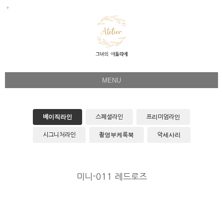
MENU
Her Story
Flower Directing
베이직라인
스페셜라인
프리미엄라인
Wedding Bouquet
시그니처라인
촬영부케룩북
악세사리
Celeb & Sample
Product
미니-011 레드로즈
Faq
Instagram
1:1 Kakao