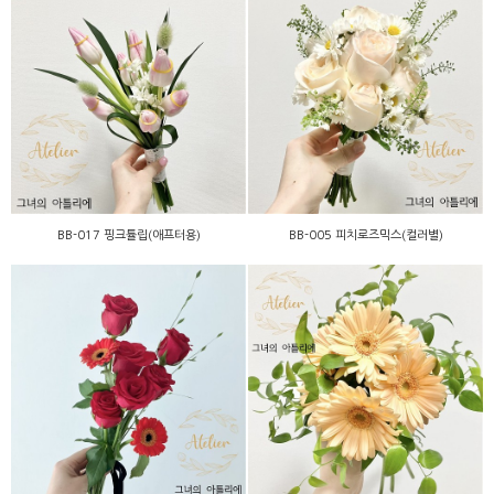
BB-017 핑크튤립(애프터
BB-005 피치로즈믹스(컬러
용)
별)
BB-017 핑크튤립(애프터용)
BB-005 피치로즈믹스(컬러별)
BA-010 피치거베라(컬러
미니-011 레드로즈
별)