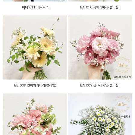
미니-011 레드로즈
BA-010 피치거베라(컬러별)
BB-009 연피치거베라(컬러
BA-009 핑크리시안(컬러
별)
별)
BB-009 연피치거베라(컬러별)
BA-009 핑크리시안(컬러별)
BA-005 핑크카네이션(컬러
BB-015 안개꽃믹스
별)