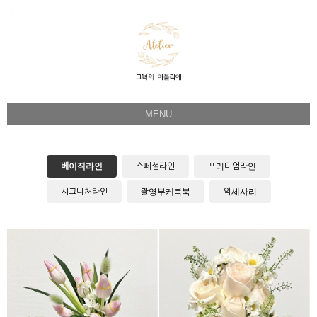
MENU
Her Story
Flower Directing
베이직라인
스페셜라인
프리미엄라인
Wedding Bouquet
시그니처라인
촬영부케룩북
악세사리
Celeb & Sample
Product
Faq
Instagram
BB-017 핑크튤립(애프터
BB-005 피치로즈믹스(컬러
용)
별)
1:1 Kakao