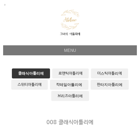
MENU
Her Story
Flower Directing
클래식아틀리에
로맨틱아틀리에
미스틱아틀리에
Wedding Bouquet
스위티아틀리에
칵테일아틀리에
판타지아틀리에
Celeb & Sample
브리즈아틀리에
Product
Faq
008 클래식아틀리에
Instagram
1:1 Kakao