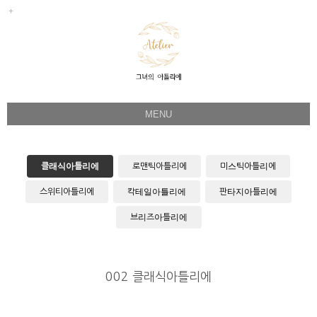
MENU
Her Story
Flower Directing
클래식아틀리에
로맨틱아틀리에
미스틱아틀리에
Wedding Bouquet
스위티아틀리에
칵테일아틀리에
판타지아틀리에
Celeb & Sample
브리즈아틀리에
Product
Faq
002 클래식아틀리에
Instagram
1:1 Kakao