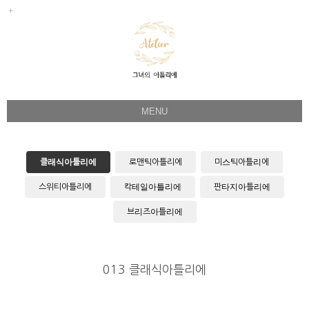
MENU
Her Story
Flower Directing
클래식아틀리에
로맨틱아틀리에
미스틱아틀리에
Wedding Bouquet
스위티아틀리에
칵테일아틀리에
판타지아틀리에
Celeb & Sample
브리즈아틀리에
Product
Faq
013 클래식아틀리에
Instagram
1:1 Kakao