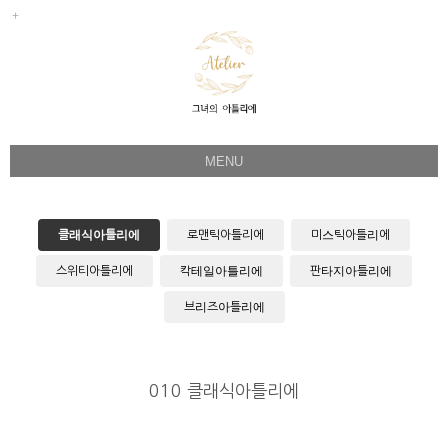
MENU
Her Story
Flower Directing
클래식아틀리에
로맨틱아틀리에
미스틱아틀리에
Wedding Bouquet
스위티아틀리에
칵테일아틀리에
판타지아틀리에
Celeb & Sample
브리즈아틀리에
Product
Faq
010 클래식아틀리에
Instagram
1:1 Kakao