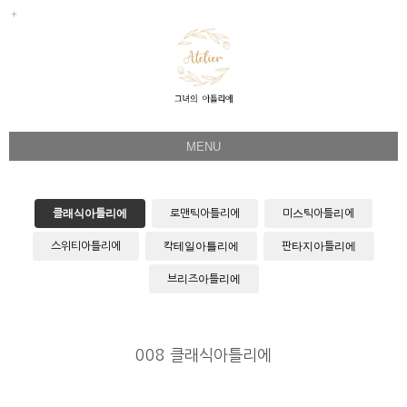
MENU
Her Story
Flower Directing
클래식아틀리에
로맨틱아틀리에
미스틱아틀리에
Wedding Bouquet
스위티아틀리에
칵테일아틀리에
판타지아틀리에
Celeb & Sample
브리즈아틀리에
Product
Faq
008 클래식아틀리에
Instagram
1:1 Kakao