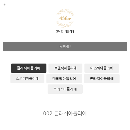
MENU
Her Story
Flower Directing
클래식아틀리에
로맨틱아틀리에
미스틱아틀리에
Wedding Bouquet
스위티아틀리에
칵테일아틀리에
판타지아틀리에
Celeb & Sample
브리즈아틀리에
Product
Faq
002 클래식아틀리에
Instagram
1:1 Kakao