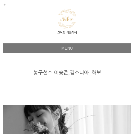
MENU
Her Story
Flower Directing
농구선수 이승준,김소니아_화보
Wedding Bouquet
Celeb & Sample
Product
Faq
Instagram
1:1 Kakao