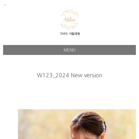
MENU
Her Story
Flower Directing
W123_2024 New version
Wedding Bouquet
Celeb & Sample
Product
Faq
Instagram
1:1 Kakao