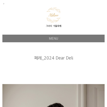
MENU
Her Story
Flower Directing
페레_2024 Dear Deli
Wedding Bouquet
Celeb & Sample
Product
Faq
Instagram
1:1 Kakao