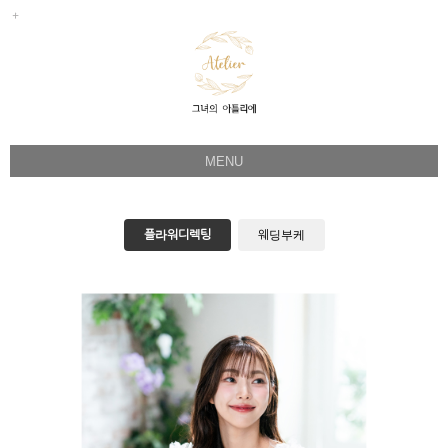
MENU
Her Story
Flower Directing
플라워디렉팅
웨딩부케
Wedding Bouquet
Celeb & Sample
Product
Faq
Instagram
1:1 Kakao